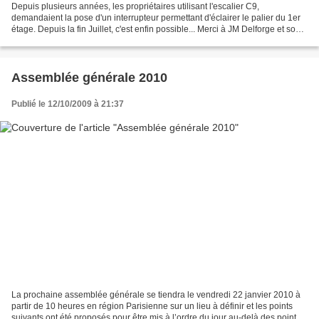
Depuis plusieurs années, les propriétaires utilisant l'escalier C9,
demandaient la pose d'un interrupteur permettant d'éclairer le palier du 1er
étage. Depuis la fin Juillet, c'est enfin possible... Merci à JM Delforge et son
équipe.
Assemblée générale 2010
Publié le 12/10/2009 à 21:37
La prochaine assemblée générale se tiendra le vendredi 22 janvier 2010 à
partir de 10 heures en région Parisienne sur un lieu à définir et les points
suivants ont été proposés pour être mis à l’ordre du jour au-delà des points