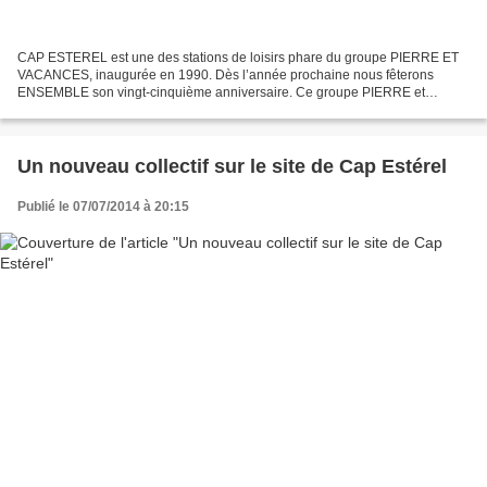
CAP ESTEREL est une des stations de loisirs phare du groupe PIERRE ET
VACANCES, inaugurée en 1990. Dès l’année prochaine nous fêterons
ENSEMBLE son vingt-cinquième anniversaire. Ce groupe PIERRE et
VACANCES né en 1967, est toujours animé par M. Gérard...
Un nouveau collectif sur le site de Cap Estérel
Publié le 07/07/2014 à 20:15