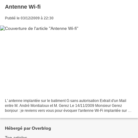
Antenne Wi-fi
Publié le 03/12/2009 à 22:30
L' antenne implantée sur le batiment G sans autorisation Extrait d'un Mail
entre M. André Montialoux et M. Gerez Le 14/11/2009 Monsieur Gerez
bonjour : je reviens vers vous pour évoquer l'antenne Wi-Fi implantée sur un
des toits de la copropriété G. Le...
Hébergé par Overblog
Top articles