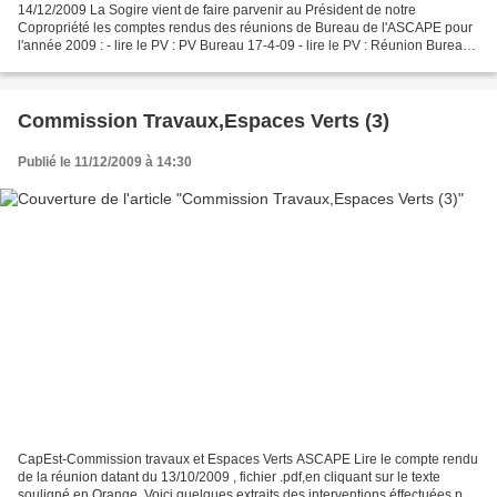
14/12/2009 La Sogire vient de faire parvenir au Président de notre
Copropriété les comptes rendus des réunions de Bureau de l'ASCAPE pour
l'année 2009 : - lire le PV : PV Bureau 17-4-09 - lire le PV : Réunion Bureau
ASCAPE du 14-10-09 Ces deux fichiers...
Commission Travaux,Espaces Verts (3)
Publié le 11/12/2009 à 14:30
CapEst-Commission travaux et Espaces Verts ASCAPE Lire le compte rendu
de la réunion datant du 13/10/2009 , fichier .pdf,en cliquant sur le texte
souligné en Orange. Voici quelques extraits des interventions éffectuées par