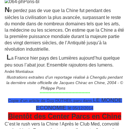
N
e perdez pas de vue que la Chine fut pendant des
siècles la civilisation la plus avancée, surpassant le reste
du monde dans de nombreux domaines tels que les arts,
la médecine ou les sciences. On estime que la Chine a été
la première puissance mondiale durant la majeure partie
des vingt derniers siècles, de l’Antiquité jusqu’à la
révolution industrielle.
L
a France hier pays des Lumières aujourd’hui quelque
peu sous l’abat jour. Ensemble rajoutons des lumens.
André Montialoux
Illustrations extraites d'un reportage réalisé à Chengdu pendant
la dernière visite officielle de Jacques Chirac en Chine, 2004 - ©
Philippe Pons
***********************************
LE MONDE
Copie d'un article de Guy DUTHEIL paru dans
ECONOMIE
l
e
05/12/2014
Bientôt des Center Parcs en Chine
C’est le rush vers la Chine ! Après le Club Med, convoité