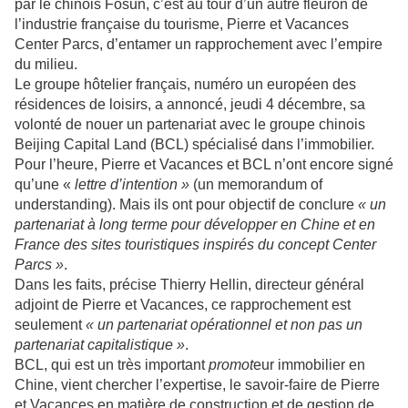
par le chinois Fosun, c’est au tour d’un autre fleuron de
l’industrie française du tourisme, Pierre et Vacances
Center Parcs, d’entamer un rapprochement avec l’empire
du milieu.
Le groupe hôtelier français, numéro un européen des
résidences de loisirs, a annoncé, jeudi 4 décembre, sa
volonté de nouer un partenariat avec le groupe chinois
Beijing Capital Land (BCL) spécialisé dans l’immobilier.
Pour l’heure, Pierre et Vacances et BCL n’ont encore signé
qu’une «
lettre d’intention »
(un memorandum of
understanding). Mais ils ont pour objectif de conclure
« un
partenariat à long terme pour développer en Chine et en
France des sites touristiques inspirés du concept Center
Parcs »
.
Dans les faits, précise Thierry Hellin, directeur général
adjoint de Pierre et Vacances, ce rapprochement est
seulement
« un partenariat opérationnel et non pas un
partenariat capitalistique »
.
BCL, qui est un très important
promot
eur immobilier en
Chine, vient chercher l’expertise, le savoir-faire de Pierre
et Vacances en matière de construction et de gestion de