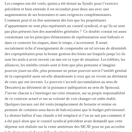
Les comptes ont été votés, quitus a été donné au Syndic pour l’exercice
précèdent et bien entendu il est reconduit pour deux ans avec une
augmentation de ses honoraires et sans exigences complémentaires.
Comment peut-il en être autrement dès lors que les propriétaires
d’appartement ne sont plus représentés au conseil syndical, et qu’ils ne sont
pas plus présents lors des assemblées générales ? Ce double constat est assez
consternant car les principes élémentaires de représentation sont bafoués et
dans ce contexte les risques, dans le temps, s’accroissent. Il serait
socialement riche d’enseignement de comprendre un tel niveau de désintérêt
des copropriétaires pour la bonne gestion des biens sur lesquels jusqu’ici ils
sont les seuls à avoir investi car rare est ce type de situation. Les lobbies, les
alliances, les intérêts croisés sont si forts que plus personne n’imagine
pouvoir jouer un rôle, plus personne ne pense pouvoir servir l’intérêt général
de la copropriété aussi est-elle abandonnée à ceux qui en vivent au détriment
de ceux qui ont investis. Le pouvoir s’accroît (accumulation au sens de
Descartes) au détriment de la puissance (adéquation au sens de Spinoza).
J’invite chacun à s’interroger sur cette situation, sur sa propre responsabilité
de ce contexte actuel et sur sa volonté de voir changer cet ordre établi.
Quelques travaux ont été votés (remplacement de boiserie et remise en
peinture de certaines sous-faces de balcon) ainsi que le budget prévisionnel.
Le dernier ballon d’eau chaude a été remplacé et l’on ne sait pas comment il
a été payé alors que le conseil syndical précèdent avait demandé que cette
dépense soit réalisée sur la vente antérieure des SICAV pour ne pas accroître