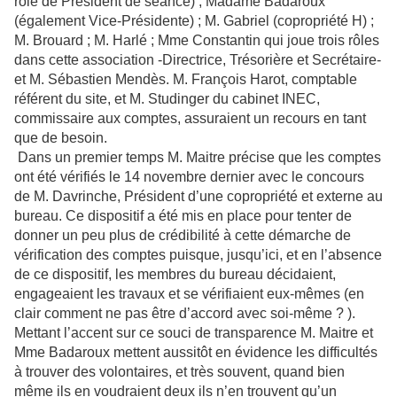
rôle de Président de séance) , Madame Badaroux
(également Vice-Présidente) ; M. Gabriel (copropriété H) ;
M. Brouard ; M. Harlé ; Mme Constantin qui joue trois rôles
dans cette association -Directrice, Trésorière et Secrétaire-
et M. Sébastien Mendès. M. François Harot, comptable
référent du site, et M. Studinger du cabinet INEC,
commissaire aux comptes, assuraient un recours en tant
que de besoin.
Dans un premier temps M. Maitre précise que les comptes
ont été vérifiés le 14 novembre dernier avec le concours
de M. Davrinche, Président d’une copropriété et externe au
bureau. Ce dispositif a été mis en place pour tenter de
donner un peu plus de crédibilité à cette démarche de
vérification des comptes puisque, jusqu’ici, et en l’absence
de ce dispositif, les membres du bureau décidaient,
engageaient les travaux et se vérifiaient eux-mêmes (en
clair comment ne pas être d’accord avec soi-même ? ).
Mettant l’accent sur ce souci de transparence M. Maitre et
Mme Badaroux mettent aussitôt en évidence les difficultés
à trouver des volontaires, et très souvent, quand bien
même ils en voudraient deux ils n’en trouvent qu’un