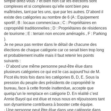
simple direz-vous ? et bien non car les élections sont
complexes et si complexes qu’elle sont bien peu
maîtrisées, tant par les uns, que par les autres. D’abord il
existe des catégories au nombre de 6 (A : Equipement
sportif ; B : locaux commerciaux ; C : Propriétaires en
copropriété traditionnelles ; D : Propriétaires de résidences
de tourisme ; E : terrain non encore aménagés , F : Parking
).
Je ne peux pas rentrer dans le détail de chacune des
élections de chaque catégorie car ce serait bien trop long
et probablement inutile mais il faut retenir les points
suivants :
· D’abord une même personne peut-être élue dans
plusieurs catégories ce qui est le cas aujourd’hui de M.
Picot élu trois fois dans les catégories B, D, E. Sous la
pression du peuple des présidents de copropriété le
bureau, face à cette fronde inattendue, accepte que
quelqu’un le remplace en catégorie D. En réalité c’est
Annie Bayol qui est élue et nous nous en réjouissons tant
son dynamisme contribuera à booster cette équipe.
· Une personne peut être élue dans une catégorie dans