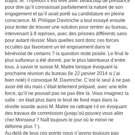
Bayol, M. Thylefors s’est levé avec beaucoup de prestance
pour dire qu’il connaissait parfaitement la nature de son
engagement et qu’il avait porté sa candidature en pleine
conscience. M. Philippe Davrinche a tout essayé ensuite
pour tenter de trouver une solution pour rentrer au bureau,
intervenant à 8 reprises, avec des prismes différents sans
pour autant réussir. Mais quelles sont donc ces forces
occultes qui favorisent un tel engouement dans le
bénévolat de certains ? la question reste posée. Le final le
plus sulfureux a été donné, par le plus talentueux d’entre
tous, à savoir le suisse M. Maitre lorsque évoquant la
prochaine réunion du bureau (le 22 janvier 2014 si j’ai
bien noté) il convoque M. Davrinche. C’est le seul à ne pas
avoir été élu mais c’était tellement préparé, avec une telle
force, qu’il ne pouvait pas ne pas être là. Vous imaginez la
salle : on était plus dans le bruit de fond mais dans la
révolte sourde aussi M. Maitre se rattrape t-il en évoquant
des travaux de commission (jusqu’où pouvez-vous aller
cher Monsieur ? Naît toujours le jour où le miroir ne
déforme plus ? ).
Au-delà de tous ces points nous n’avons toujours pas