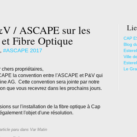
&V / ASCAPE sur les
Lie
s et Fibre Optique
CAP E
Blog d
,
#ASCAPE 2017
Esterel
Ville 
Estere
 chers propriétaires,
Le Gran
SCAPE la convention entre l’ASCAPE et P&V qui
haine AG. Cette convention sera jointe par notre
n que vous recevrez dans les prochains jours.
ions sur l'installation de la fibre optique à Cap
 également l'objet d'une résolution.
article paru dans Var Matin