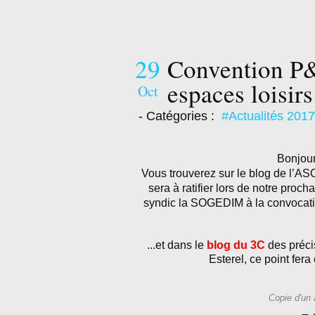
29
Convention P
espaces loisir
Oct
- Catégories :
#Actualités 2017
Bonjour
Vous trouverez sur le blog de l’A
sera à ratifier lors de notre proc
syndic la SOGEDIM à la convocatio
...et dans le
blog du 3C
des précis
Esterel, ce point fera
Copie d'un 