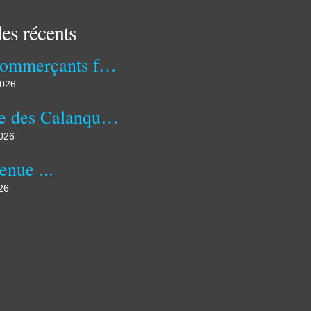
les récents
Nos commerçants font la Fête le 10 juillet
2026
La rue des Calanques en Fête
2026
enue ...
26